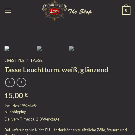
Skip
0
to
content
LIFESTYLE
/
TASSE
Tasse Leuchtturm, weiß, glänzend
15,00
€
Includes 19% MwSt.
plus
shipping
Delivery Time: ca. 2-3 Werktage
Bei Lieferungen in Nicht-EU-Länder können zusätzliche Zölle, Steuern und