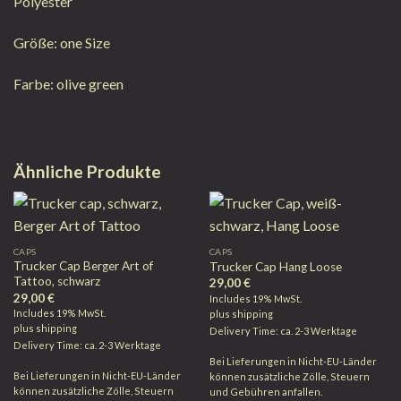
Polyester
Größe: one Size
Farbe: olive green
Ähnliche Produkte
CAPS
CAPS
Trucker Cap Berger Art of
Trucker Cap Hang Loose
Tattoo, schwarz
29,00
€
29,00
€
Includes 19% MwSt.
Includes 19% MwSt.
plus
shipping
plus
shipping
Delivery Time: ca. 2-3 Werktage
Delivery Time: ca. 2-3 Werktage
Bei Lieferungen in Nicht-EU-Länder
Bei Lieferungen in Nicht-EU-Länder
können zusätzliche Zölle, Steuern
können zusätzliche Zölle, Steuern
und Gebühren anfallen.