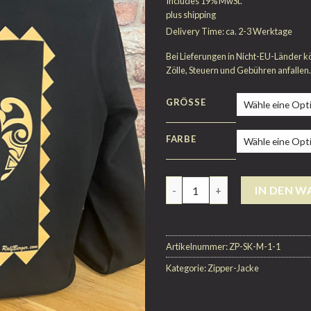
Includes 19% MwSt.
plus
shipping
Delivery Time: ca. 2-3 Werktage
Bei Lieferungen in Nicht-EU-Länder k
Zölle, Steuern und Gebühren anfallen.
GRÖSSE
FARBE
Anzahl
IN DEN 
Artikelnummer:
ZP-SK-M-1-1
Kategorie:
Zipper-Jacke