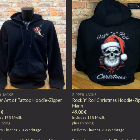
R-JACKE
ZIPPER-JACKE
r Art of Tattoo Hoodie-Zipper
Rock ’n‘ Roll Christmas Hoodie-Zi
n
Mann
0
€
49,00
€
des 19% MwSt.
Includes 19% MwSt.
hipping
plus
shipping
ry Time: ca. 2-3 Werktage
Delivery Time: ca. 2-3 Werktage