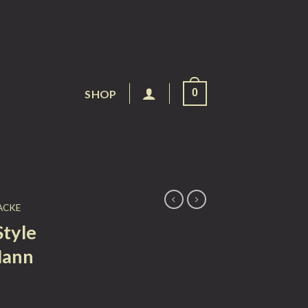
0
SHOP
ACKE
Style
Mann