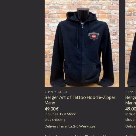
ZIPPER-JACKE
ZIPPE
Berger Art of Tattoo Hoodie-Zipper
Berge
Mann
Man
49,00
€
49,0
Includes 19% MwSt.
Inclu
plus
shipping
plus
s
Delivery Time: ca. 2-3 Werktage
Delive