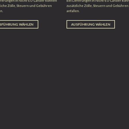
eferungen in Nicht-EU-Länder können
Bei Lieferungen in Nicht-EU-Länder kön
liche Zölle, Steuern und Gebühren
zusätzliche Zölle, Steuern und Gebühren
en.
anfallen.
SFÜHRUNG WÄHLEN
AUSFÜHRUNG WÄHLEN