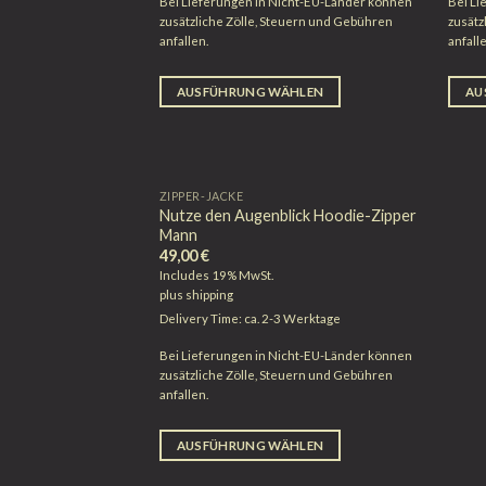
Bei Lieferungen in Nicht-EU-Länder können
Bei Li
zusätzliche Zölle, Steuern und Gebühren
zusätz
anfallen.
anfall
AUSFÜHRUNG WÄHLEN
AU
ZIPPER-JACKE
Nutze den Augenblick Hoodie-Zipper
Mann
49,00
€
Includes 19% MwSt.
plus
shipping
Delivery Time: ca. 2-3 Werktage
Bei Lieferungen in Nicht-EU-Länder können
zusätzliche Zölle, Steuern und Gebühren
anfallen.
AUSFÜHRUNG WÄHLEN