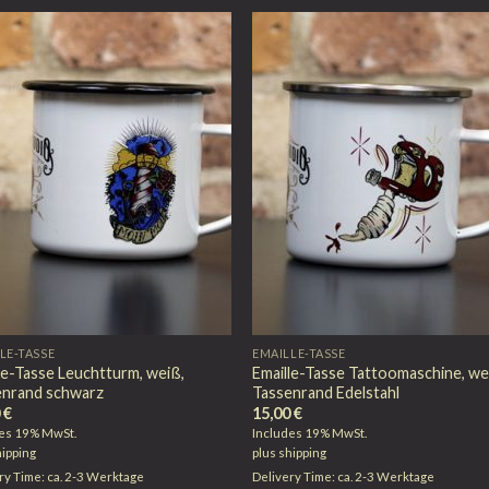
LE-TASSE
EMAILLE-TASSE
le-Tasse Leuchtturm, weiß,
Emaille-Tasse Tattoomaschine, we
enrand schwarz
Tassenrand Edelstahl
0
€
15,00
€
des 19% MwSt.
Includes 19% MwSt.
hipping
plus
shipping
ry Time: ca. 2-3 Werktage
Delivery Time: ca. 2-3 Werktage