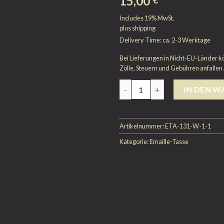
15,00
€
Includes 19% MwSt.
plus
shipping
Delivery Time: ca. 2-3 Werktage
Bei Lieferungen in Nicht-EU-Länder k
Zölle, Steuern und Gebühren anfallen.
Anzahl
IN DEN 
Artikelnummer:
ETA-131-W-1-1
Kategorie:
Emaille-Tasse