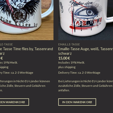
LE-TASSE
EMAILLE-TASSE
le Tasse Time flies by, Tassenrand
Emaille-Tasse Auge, weiß, Tassen
arz
schwarz
0
€
15,00
€
des 19% MwSt.
Includes 19% MwSt.
hipping
plus
shipping
ry Time: ca. 2-3 Werktage
Delivery Time: ca. 2-3 Werktage
eferungen in Nicht-EU-Länder können
Bei Lieferungen in Nicht-EU-Länder kön
liche Zölle, Steuern und Gebühren
zusätzliche Zölle, Steuern und Gebühren
en.
anfallen.
 DEN WARENKORB
IN DEN WARENKORB