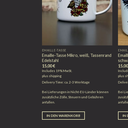
EMAILLE-TASSE
EMAIL
Emaille-Tasse Mikro, weiß, Tassenrand
Email
Edelstahl
schw
15,00
€
15,0
Includes 19% MwSt.
Inclu
plus
shipping
plus
s
Delivery Time: ca. 2-3 Werktage
Delive
Bei Lieferungen in Nicht-EU-Länder können
Bei Li
zusätzliche Zölle, Steuern und Gebühren
zusätz
anfallen.
anfall
IN DEN WARENKORB
IN