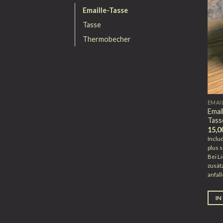
Emaille-Tasse
Tasse
Thermobecher
EMAI
Emai
Tass
15,0
Inclu
plus
s
Bei L
zusät
anfall
IN