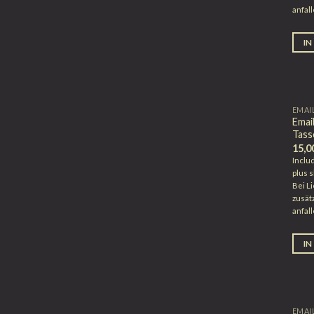
anfall
IN
EMAI
Emai
Tass
15,0
Inclu
plus
s
Bei L
zusät
anfall
IN
EMAI