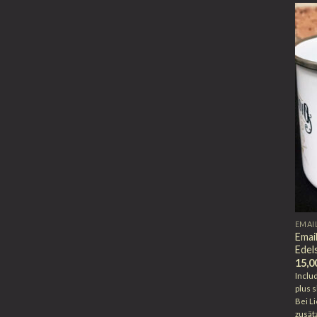
EMAI
Emai
Edel
15,0
Inclu
plus
s
Bei L
zusät