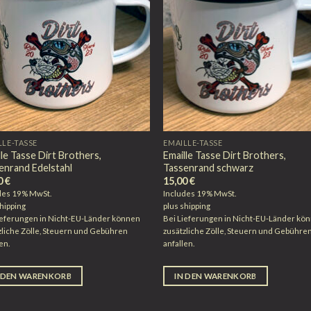
LLE-TASSE
EMAILLE-TASSE
lle Tasse Dirt Brothers,
Emaille Tasse Dirt Brothers,
enrand Edelstahl
Tassenrand schwarz
0
€
15,00
€
des 19% MwSt.
Includes 19% MwSt.
hipping
plus
shipping
ieferungen in Nicht-EU-Länder können
Bei Lieferungen in Nicht-EU-Länder kö
zliche Zölle, Steuern und Gebühren
zusätzliche Zölle, Steuern und Gebühre
en.
anfallen.
 DEN WARENKORB
IN DEN WARENKORB