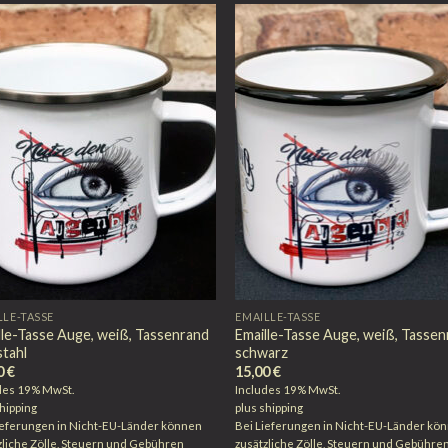
LLE-TASSE
EMAILLE-TASSE
lle-Tasse Auge, weiß, Tassenrand
Emaille-Tasse Auge, weiß, Tasse
stahl
schwarz
0
€
15,00
€
des 19% MwSt.
Includes 19% MwSt.
hipping
plus
shipping
ieferungen in Nicht-EU-Länder können
Bei Lieferungen in Nicht-EU-Länder kö
zliche Zölle, Steuern und Gebühren
zusätzliche Zölle, Steuern und Gebühre