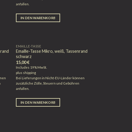
anfallen.
IN DEN WARENKORB
EMAILLE-TASSE
nrand
Emaille-Tasse Mikro, weiß, Tassenrand
schwarz
15,00
€
Includes 19% MwSt.
plus
shipping
nnen
Bei Lieferungen in Nicht-EU-Länder können
n
zusätzliche Zölle, Steuern und Gebühren
anfallen.
IN DEN WARENKORB