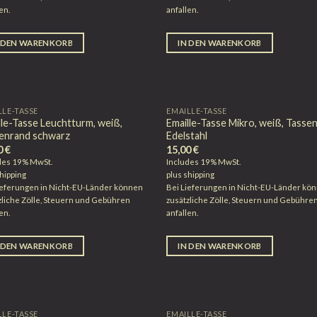
en.
anfallen.
 DEN WARENKORB
IN DEN WARENKORB
LLE-TASSE
EMAILLE-TASSE
lle-Tasse Leuchtturm, weiß,
Emaille-Tasse Mikro, weiß, Tasse
enrand schwarz
Edelstahl
0
€
15,00
€
des 19% MwSt.
Includes 19% MwSt.
hipping
plus
shipping
ieferungen in Nicht-EU-Länder können
Bei Lieferungen in Nicht-EU-Länder kö
zliche Zölle, Steuern und Gebühren
zusätzliche Zölle, Steuern und Gebühre
en.
anfallen.
 DEN WARENKORB
IN DEN WARENKORB
LLE-TASSE
EMAILLE-TASSE