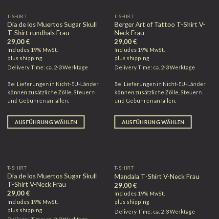
T-SHIRT
T-SHIRT
Dia de los Muertos Sugar Skull
Berger Art of Tattoo T-Shirt V-
T-Shirt rundhals Frau
Neck Frau
29,00
€
29,00
€
Includes 19% MwSt.
Includes 19% MwSt.
plus
shipping
plus
shipping
Delivery Time: ca. 2-3 Werktage
Delivery Time: ca. 2-3 Werktage
Bei Lieferungen in Nicht-EU-Länder
Bei Lieferungen in Nicht-EU-Länder
können zusätzliche Zölle, Steuern
können zusätzliche Zölle, Steuern
und Gebühren anfallen.
und Gebühren anfallen.
AUSFÜHRUNG WÄHLEN
AUSFÜHRUNG WÄHLEN
T-SHIRT
T-SHIRT
Dia de los Muertos Sugar Skull
Mandala T-Shirt V-Neck Frau
T-Shirt V-Neck Frau
29,00
€
29,00
€
Includes 19% MwSt.
Includes 19% MwSt.
plus
shipping
plus
shipping
Delivery Time: ca. 2-3 Werktage