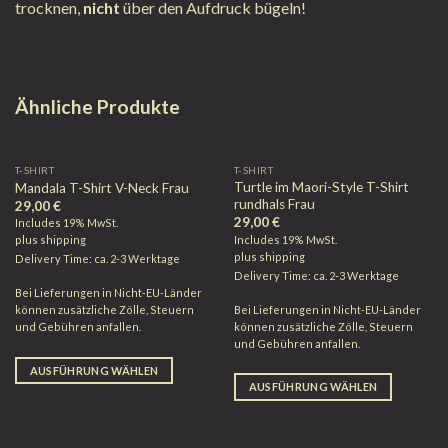
trocknen,
nicht
über den Aufdruck bügeln!
Ähnliche Produkte
T-SHIRT
T-SHIRT
Turtle im Maori-Style T-Shirt
Mandala T-Shirt V-Neck Frau
rundhals Frau
29,00
€
29,00
€
Includes 19% MwSt.
Includes 19% MwSt.
plus
shipping
plus
shipping
Delivery Time: ca. 2-3 Werktage
Delivery Time: ca. 2-3 Werktage
Bei Lieferungen in Nicht-EU-Länder
Bei Lieferungen in Nicht-EU-Länder
können zusätzliche Zölle, Steuern
können zusätzliche Zölle, Steuern
und Gebühren anfallen.
und Gebühren anfallen.
AUSFÜHRUNG WÄHLEN
AUSFÜHRUNG WÄHLEN