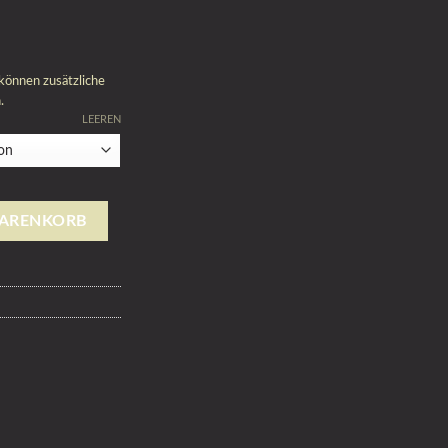
können zusätzliche
.
LEEREN
WARENKORB