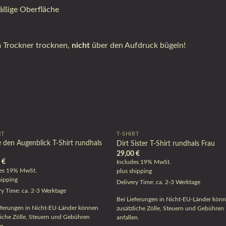
äßige Oberfläche
 Trockner trocknen,
nicht
über den Aufdruck bügeln!
RT
T-SHIRT
 den Augenblick T-Shirt rundhals
Dirt Sister T-Shirt rundhals Frau
29,00
€
0
€
Includes 19% MwSt.
des 19% MwSt.
plus
shipping
hipping
Delivery Time: ca. 2-3 Werktage
ry Time: ca. 2-3 Werktage
Bei Lieferungen in Nicht-EU-Länder kön
eferungen in Nicht-EU-Länder können
zusätzliche Zölle, Steuern und Gebühren
liche Zölle, Steuern und Gebühren
anfallen.