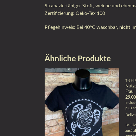
Strapazierfähiger Stoff, weiche und ebenm
Zertifizierung: Oeko-Tex 100
Pflegehinweis: Bei 40°C waschbar,
nicht
im
Ähnliche Produkte
T-SHI
Nutze
Frau
29,0
Inclu
plus
s
Delive
Bei Li
zusätz