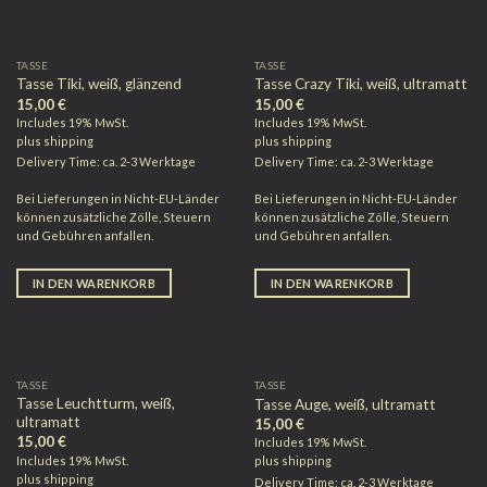
TASSE
TASSE
Tasse Tiki, weiß, glänzend
Tasse Crazy Tiki, weiß, ultramatt
15,00
€
15,00
€
Includes 19% MwSt.
Includes 19% MwSt.
plus
shipping
plus
shipping
Delivery Time: ca. 2-3 Werktage
Delivery Time: ca. 2-3 Werktage
Bei Lieferungen in Nicht-EU-Länder
Bei Lieferungen in Nicht-EU-Länder
können zusätzliche Zölle, Steuern
können zusätzliche Zölle, Steuern
und Gebühren anfallen.
und Gebühren anfallen.
IN DEN WARENKORB
IN DEN WARENKORB
TASSE
TASSE
Tasse Leuchtturm, weiß,
Tasse Auge, weiß, ultramatt
ultramatt
15,00
€
15,00
€
Includes 19% MwSt.
Includes 19% MwSt.
plus
shipping
plus
shipping
Delivery Time: ca. 2-3 Werktage