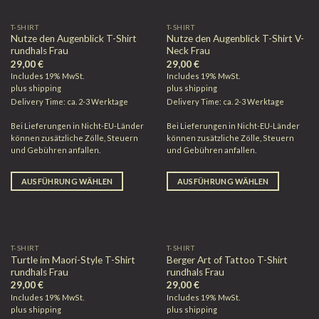
T-SHIRT
T-SHIRT
Nutze den Augenblick T-Shirt
Nutze den Augenblick T-Shirt V-
rundhals Frau
Neck Frau
29,00
€
29,00
€
Includes 19% MwSt.
Includes 19% MwSt.
plus
shipping
plus
shipping
Delivery Time: ca. 2-3 Werktage
Delivery Time: ca. 2-3 Werktage
Bei Lieferungen in Nicht-EU-Länder
Bei Lieferungen in Nicht-EU-Länder
können zusätzliche Zölle, Steuern
können zusätzliche Zölle, Steuern
und Gebühren anfallen.
und Gebühren anfallen.
AUSFÜHRUNG WÄHLEN
AUSFÜHRUNG WÄHLEN
T-SHIRT
T-SHIRT
Turtle im Maori-Style T-Shirt
Berger Art of Tattoo T-Shirt
rundhals Frau
rundhals Frau
29,00
€
29,00
€
Includes 19% MwSt.
Includes 19% MwSt.
plus
shipping
plus
shipping