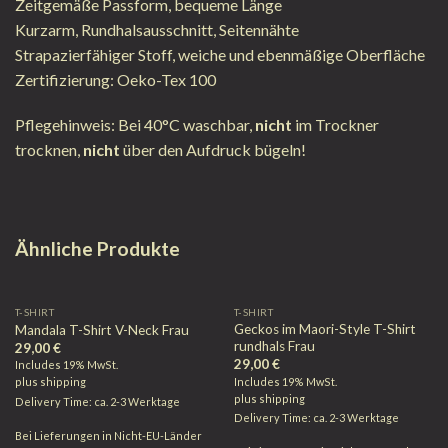
Zeitgemäße Passform, bequeme Länge
Kurzarm, Rundhalsausschnitt, Seitennähte
Strapazierfähiger Stoff, weiche und ebenmäßige Oberfläche
Zertifizierung: Oeko-Tex 100
Pflegehinweis: Bei 40°C waschbar,
nicht
im Trockner
trocknen,
nicht
über den Aufdruck bügeln!
Ähnliche Produkte
T-SHIRT
T-SHIRT
Geckos im Maori-Style T-Shirt
Mandala T-Shirt V-Neck Frau
rundhals Frau
29,00
€
29,00
€
Includes 19% MwSt.
Includes 19% MwSt.
plus
shipping
plus
shipping
Delivery Time: ca. 2-3 Werktage
Delivery Time: ca. 2-3 Werktage
Bei Lieferungen in Nicht-EU-Länder